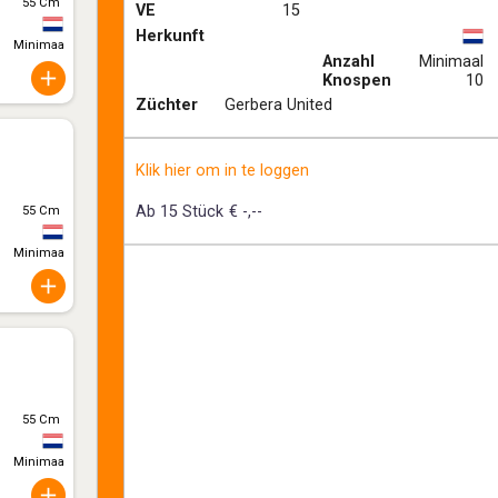
55 Cm
VE
15
Herkunft
Minimaal 10
Anzahl
Minimaal
Knospen
10
Züchter
Gerbera United
Klik hier om in te loggen
Ab 15 Stück
€ -,--
55 Cm
Minimaal 10
55 Cm
Minimaal 10