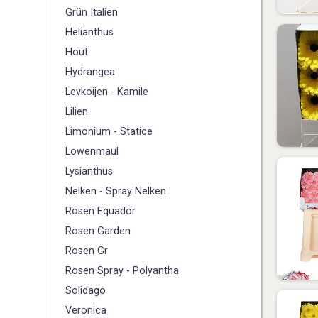
Grün Italien
H
elianthus
Hout
Hydrangea
L
evkoijen - Kamile
Lilien
Limonium - Statice
Lowenmaul
Lysianthus
N
elken - Spray Nelken
R
osen Equador
Rosen Garden
Rosen Gr
Rosen Spray - Polyantha
S
olidago
V
eronica