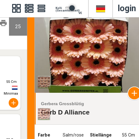
login
Kolli
(Gesamteinheit)
VE
25
55 Cm
Minimaal 10
Gerbera Grossblütig
Gerb D Alliance
Farbe
Salm/rose
Stiellänge
55 Cm