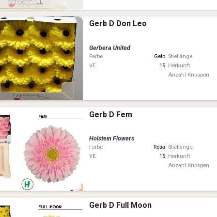
Gerb D Don Leo
Gerbera United
Farbe
Gelb
Stiellänge
VE
15
Herkunft
Anzahl Knospen
Gerb D Fem
Holstein Flowers
Farbe
Rosa
Stiellänge
VE
15
Herkunft
Anzahl Knospen
Gerb D Full Moon