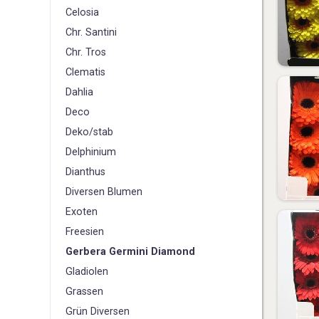
Celosia
Chr. Santini
Chr. Tros
Clematis
D
ahlia
Deco
Deko/stab
Delphinium
Dianthus
Diversen Blumen
E
xoten
F
reesien
G
erbera Germini Diamond
Gladiolen
Grassen
Grün Diversen