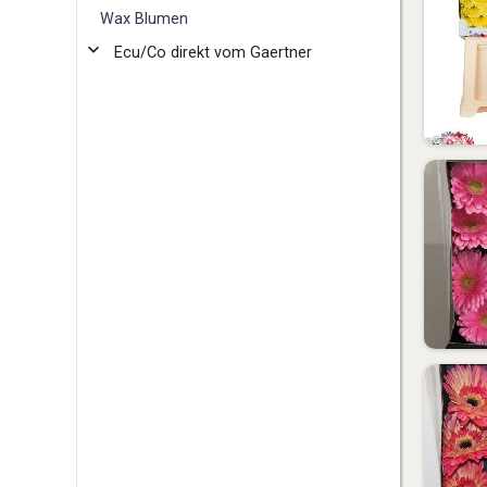
W
ax Blumen
Ecu/Co direkt vom Gaertner