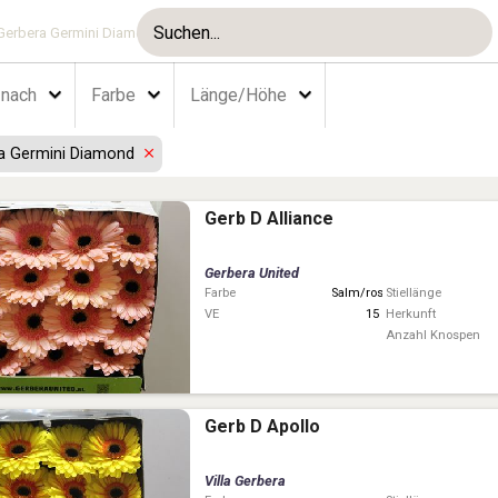
Gerbera Germini Diamond
 nach
Farbe
Länge/Höhe
a Germini Diamond
Gerb D Alliance
Gerbera United
Farbe
Salm/rose
Stiellänge
VE
15
Herkunft
Anzahl Knospen
Gerb D Apollo
Villa Gerbera