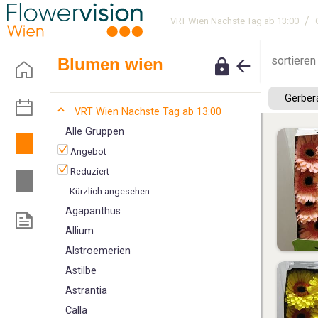
/
VRT Wien Nachste Tag ab 13:00
sortieren
blumen wien
Gerber
VRT Wien Nachste Tag ab 13:00
Alle Gruppen
Angebot
Reduziert
Kürzlich angesehen
A
gapanthus
Allium
Alstroemerien
Astilbe
Astrantia
C
alla