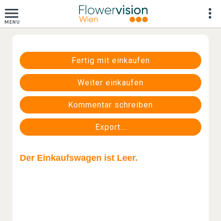
fertig mit einkaufen
weiter einkaufen
kommentar schreiben
export...
Der Einkaufswagen ist Leer.