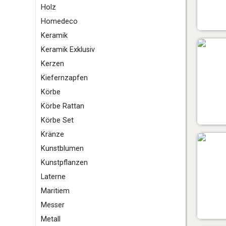
Holz
Homedeco
K
eramik
Keramik Exklusiv
Kerzen
Kiefernzapfen
Körbe
Körbe Rattan
Körbe Set
Kränze
Kunstblumen
Kunstpflanzen
L
aterne
M
aritiem
Messer
Metall