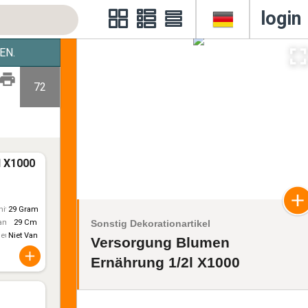
login
EN.
72
l X1000
itt)
29 Gram
Sonstig Dekorationartikel
ameter
29 Cm
leur
Niet Van Toepassing
Versorgung Blumen
Ernährung 1/2l X1000