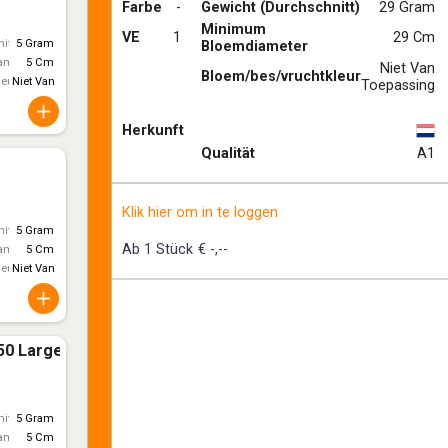
Farbe
-
Gewicht (Durchschnitt)
29 Gram
Minimum
VE
1
29 Cm
itt)
5 Gram
Bloemdiameter
ameter
5 Cm
Niet Van
Bloem/bes/vruchtkleur
leur
Niet Van Toepassing
Toepassing
Herkunft
Qualität
A1
Klik hier om in te loggen
itt)
5 Gram
Ab 1 Stück
€ -,--
ameter
5 Cm
leur
Niet Van Toepassing
50 Large
itt)
5 Gram
ameter
5 Cm