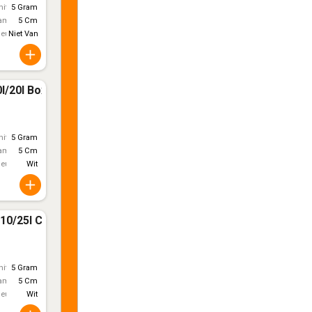
itt)
5 Gram
ameter
5 Cm
leur
Niet Van Toepassing
l/20l Box
itt)
5 Gram
ameter
5 Cm
leur
Wit
10/25l Can
itt)
5 Gram
ameter
5 Cm
leur
Wit