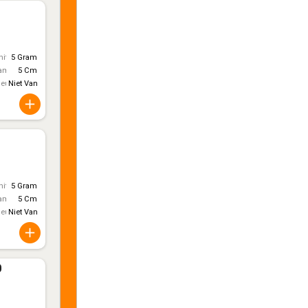
itt)
5 Gram
ameter
5 Cm
leur
Niet Van Toepassing
itt)
5 Gram
ameter
5 Cm
leur
Niet Van Toepassing
0