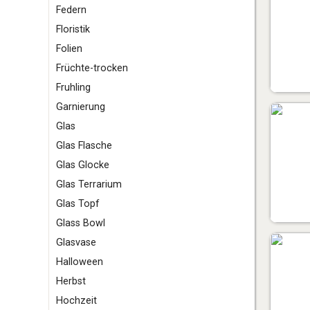
F
edern
Floristik
Folien
Früchte-trocken
Fruhling
G
arnierung
Glas
Glas Flasche
Glas Glocke
Glas Terrarium
Glas Topf
Glass Bowl
Glasvase
H
alloween
Herbst
Hochzeit