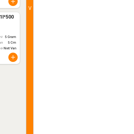
V
1l*500
itt)
5 Gram
ameter
5 Cm
leur
Niet Van Toepassing