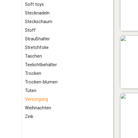
S
oft toys
Stecknadeln
Steckschaum
Stoff
Straußhalter
Stretchfolie
T
aschen
Teelichtbehälter
Trocken
Trocken-blumen
Tüten
V
ersorgung
W
eihnachten
Z
ink