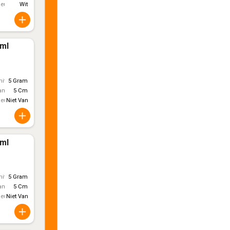
leur
Wit
0ml
itt)
5 Gram
ameter
5 Cm
leur
Niet Van Toepassing
0ml
itt)
5 Gram
ameter
5 Cm
leur
Niet Van Toepassing