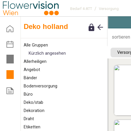
/
Bedarf 4-ATT
Versorgung
deko holland
sortieren
Alle Gruppen
Verso
Kürzlich angesehen
A
llerheiligen
Angebot
B
änder
Bodenversorgung
Büro
D
eko/stab
Dekoration
Draht
E
tiketten