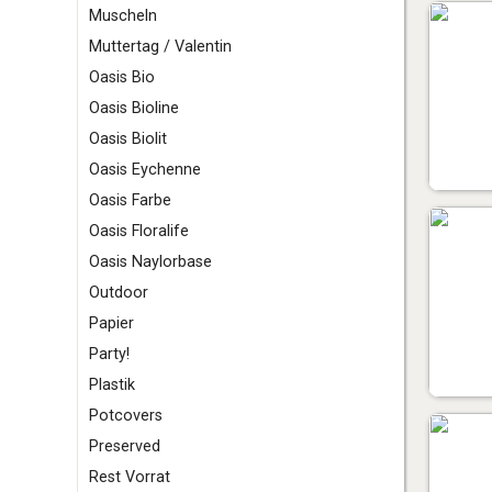
Muscheln
Muttertag / Valentin
O
asis Bio
Oasis Bioline
Oasis Biolit
Oasis Eychenne
Oasis Farbe
Oasis Floralife
Oasis Naylorbase
Outdoor
P
apier
Party!
Plastik
Potcovers
Preserved
R
est Vorrat