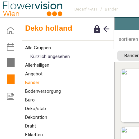
/
Bedarf 4-ATT
Bänder
deko holland
sortieren
Alle Gruppen
Bände
Kürzlich angesehen
A
llerheiligen
Angebot
B
änder
Bodenversorgung
Büro
D
eko/stab
Dekoration
Draht
E
tiketten