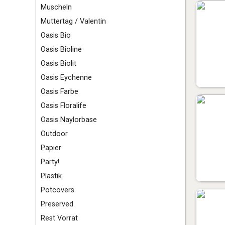
Muscheln
Muttertag / Valentin
O
asis Bio
Oasis Bioline
Oasis Biolit
Oasis Eychenne
Oasis Farbe
Oasis Floralife
Oasis Naylorbase
Outdoor
P
apier
Party!
Plastik
Potcovers
Preserved
R
est Vorrat