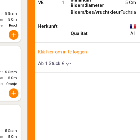
Minimum
VE
1
5 Cm
Bloemdiameter
Bloem/bes/vruchtkleur
Fuchsia
itt)
5 Gram
ameter
5 Cm
leur
Rood
Herkunft
Qualität
A1
Klik hier om in te loggen
Ab 1 Stück
€ -,--
itt)
5 Gram
ameter
5 Cm
leur
Oranje
itt)
5 Gram
ameter
5 Cm