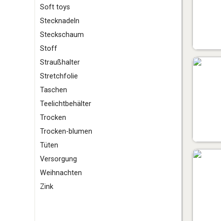
S
oft toys
Stecknadeln
Steckschaum
Stoff
Straußhalter
Stretchfolie
T
aschen
Teelichtbehälter
Trocken
Trocken-blumen
Tüten
V
ersorgung
W
eihnachten
Z
ink