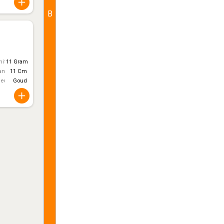
B
itt)
11 Gram
ameter
11 Cm
leur
Goud