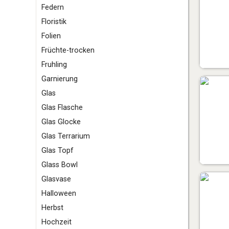
F
edern
Floristik
Folien
Früchte-trocken
Fruhling
G
arnierung
Glas
Glas Flasche
Glas Glocke
Glas Terrarium
Glas Topf
Glass Bowl
Glasvase
H
alloween
Herbst
Hochzeit