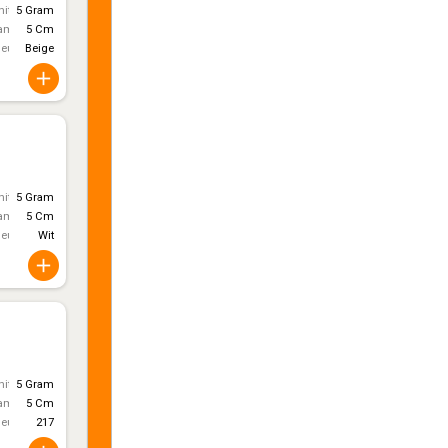
itt)
5 Gram
ameter
5 Cm
leur
Beige
itt)
5 Gram
ameter
5 Cm
leur
Wit
itt)
5 Gram
ameter
5 Cm
leur
217