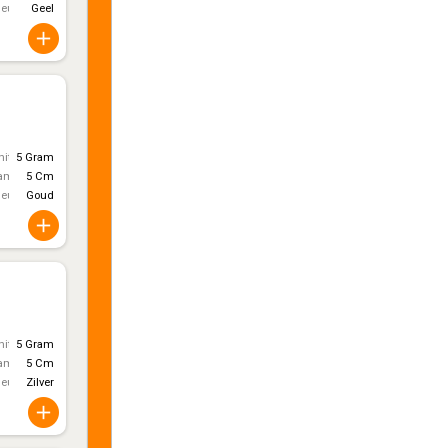
leur
Geel
itt)
5 Gram
ameter
5 Cm
leur
Goud
itt)
5 Gram
ameter
5 Cm
leur
Zilver