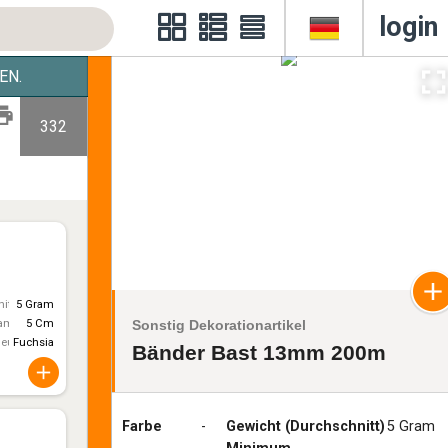
login
EN.
332
itt)
5 Gram
Sonstig Dekorationartikel
ameter
5 Cm
leur
Fuchsia
Bänder Bast 13mm 200m
Farbe
-
Gewicht (Durchschnitt)
5 Gram