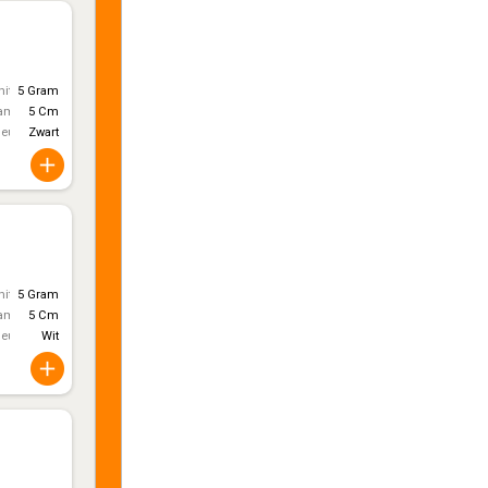
itt)
5 Gram
ameter
5 Cm
leur
Zwart
itt)
5 Gram
ameter
5 Cm
leur
Wit