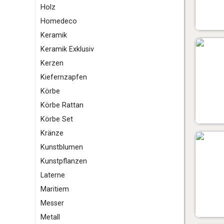
Holz
Homedeco
K
eramik
Keramik Exklusiv
Kerzen
Kiefernzapfen
Körbe
Körbe Rattan
Körbe Set
Kränze
Kunstblumen
Kunstpflanzen
L
aterne
M
aritiem
Messer
Metall