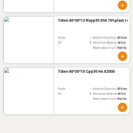
Tüten 40*30*12 Ropp35 X50 70%plast.rec
Farbe
-
Gewicht (Durchschnitt)
40 Gram
VE
1
Minimum Bloemdiameter
40 Cm
Bloem/bes/vruchtkleur
Niet Van To
Tüten 40*35*15 Cpp30 Hn X2000
Farbe
-
Gewicht (Durchschnitt)
40 Gram
VE
1
Minimum Bloemdiameter
40 Cm
Bloem/bes/vruchtkleur
Niet Van To