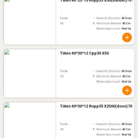
Tüten 40*25*10 Ropp35 X50(bundel)70%
Farbe
-
Gewicht (Durchschnitt)
40 Gram
VE
1
Minimum Bloemdiameter
40 Cm
Bloem/bes/vruchtkleur
Niet Van To
Tüten 40*30*12 Cpp30 X50
Farbe
-
Gewicht (Durchschnitt)
40 Gram
VE
1
Minimum Bloemdiameter
40 Cm
Bloem/bes/vruchtkleur
Niet Van To
Tüten 40*30*12 Ropp35 X2500(doos)70%
Farbe
-
Gewicht (Durchschnitt)
40 Gram
VE
1
Minimum Bloemdiameter
40 Cm
Bloem/bes/vruchtkleur
Niet Van To