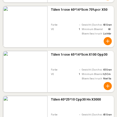
Tüten 1rose 60*14*5cm 70%pcr X50
Farbe
-
Gewicht (Durchschnitt)
60 Gram
VE
1
Minimum Bloemdiameter
60
Bloem/bes/vruchtkleur
Lichtbruin
Tüten 1rose 65*14*5cm X100 Opp30
Farbe
-
Gewicht (Durchschnitt)
65 Gram
VE
1
Minimum Bloemdiameter
6,5 Cm
Bloem/bes/vruchtkleur
Niet Van To
Tüten 40*25*10 Cpp30 Hn X3000
Farbe
-
Gewicht (Durchschnitt)
40 Gram