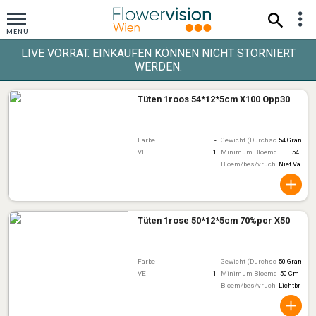
LIVE VORRAT. EINKAUFEN KÖNNEN NICHT STORNIERT
WERDEN.
Tüten 1roos 54*12*5cm X100 Opp30
Farbe
-
Gewicht (Durchschnitt)
54 Gram
VE
1
Minimum Bloemdiameter
54
Bloem/bes/vruchtkleur
Niet Van To
Tüten 1rose 50*12*5cm 70%pcr X50
Farbe
-
Gewicht (Durchschnitt)
50 Gram
VE
1
Minimum Bloemdiameter
50 Cm
Bloem/bes/vruchtkleur
Lichtbruin