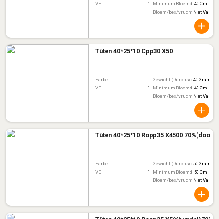
VE
1
Minimum Bloemdiameter
40 Cm
Bloem/bes/vruchtkleur
Niet Van To
Tüten 40*25*10 Cpp30 X50
Farbe
-
Gewicht (Durchschnitt)
40 Gram
VE
1
Minimum Bloemdiameter
40 Cm
Bloem/bes/vruchtkleur
Niet Van To
Tüten 40*25*10 Ropp35 X4500 70%(doos)
Farbe
-
Gewicht (Durchschnitt)
50 Gram
VE
1
Minimum Bloemdiameter
50 Cm
Bloem/bes/vruchtkleur
Niet Van To