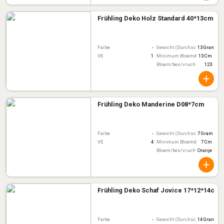
Frühling Deko Holz Standard 40*13cm
Farbe
-
Gewicht (Durchschnitt)
13 Gram
VE
1
Minimum Bloemdiameter
13 Cm
Bloem/bes/vruchtkleur
123
Frühling Deko Manderine D08*7cm
Farbe
-
Gewicht (Durchschnitt)
7 Gram
VE
4
Minimum Bloemdiameter
7 Cm
Bloem/bes/vruchtkleur
Oranje
Frühling Deko Schaf Jovice 17*12*14cm
Farbe
-
Gewicht (Durchschnitt)
14 Gram