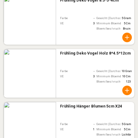
Frühling Deko Vogel 8.5*5*4cm
Farbe
-
Gewicht (Durchschnitt)
5 Gram
VE
3
Minimum Bloemdiameter
5 Cm
Bloem/bes/vruchtkleur
Bruin
Frühling Deko Vogel Holz 8*4.5*12cm
Farbe
-
Gewicht (Durchschnitt)
10 Gram
VE
3
Minimum Bloemdiameter
10 Cm
Bloem/bes/vruchtkleur
123
Frühling Hänger Blumen 5cm X24
Farbe
-
Gewicht (Durchschnitt)
5 Gram
VE
1
Minimum Bloemdiameter
5 Cm
Bloem/bes/vruchtkleur
Lichtbruin