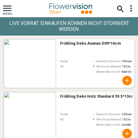
LIVE VORRAT. EINKAUFEN KÖNNEN NICHT STORNIERT
WERDEN.
Frühling Deko Ananas D09*16cm
Farbe
-
Gewicht (Durchschnitt)
16 Gram
VE
1
Minimum Bloemdiameter
16 Cm
Bloem/bes/vruchtkleur
Geel Groen
Frühling Deko Holz Standard 39.5*13cm
Farbe
-
Gewicht (Durchschnitt)
13 Gram
VE
1
Minimum Bloemdiameter
13 Cm
Bloem/bes/vruchtkleur
Lichtbruin