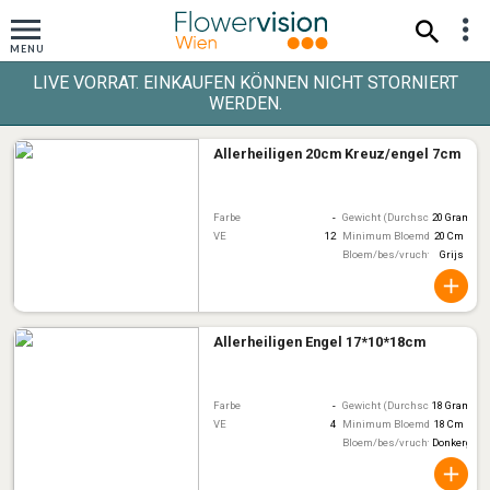
LIVE VORRAT. EINKAUFEN KÖNNEN NICHT STORNIERT
WERDEN.
Allerheiligen 20cm Kreuz/engel 7cm
Farbe
-
Gewicht (Durchschnitt)
20 Gram
VE
12
Minimum Bloemdiameter
20 Cm
Bloem/bes/vruchtkleur
Grijs
Allerheiligen Engel 17*10*18cm
Farbe
-
Gewicht (Durchschnitt)
18 Gram
VE
4
Minimum Bloemdiameter
18 Cm
Bloem/bes/vruchtkleur
Donkergrijs