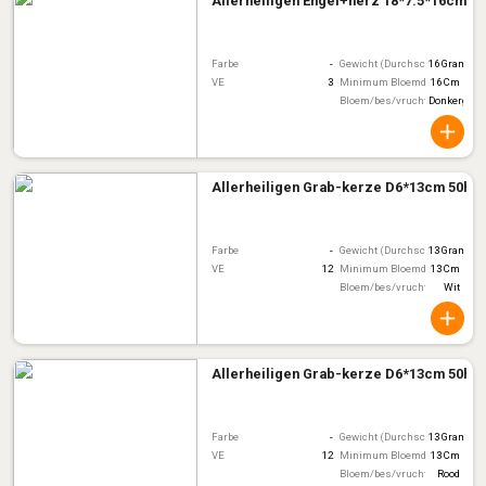
Allerheiligen Engel+herz 18*7.5*16cm
Farbe
-
Gewicht (Durchschnitt)
16 Gram
VE
3
Minimum Bloemdiameter
16 Cm
Bloem/bes/vruchtkleur
Donkergrijs
Allerheiligen Grab-kerze D6*13cm 50h
Farbe
-
Gewicht (Durchschnitt)
13 Gram
VE
12
Minimum Bloemdiameter
13 Cm
Bloem/bes/vruchtkleur
Wit
Allerheiligen Grab-kerze D6*13cm 50h
Farbe
-
Gewicht (Durchschnitt)
13 Gram
VE
12
Minimum Bloemdiameter
13 Cm
Bloem/bes/vruchtkleur
Rood