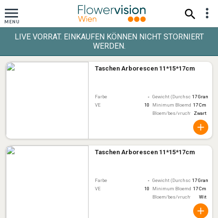
LIVE VORRAT. EINKAUFEN KÖNNEN NICHT STORNIERT
WERDEN.
Taschen Arborescen 11*15*17cm
Farbe
-
Gewicht (Durchschnitt)
17 Gram
VE
10
Minimum Bloemdiameter
17 Cm
Bloem/bes/vruchtkleur
Zwart
Taschen Arborescen 11*15*17cm
Farbe
-
Gewicht (Durchschnitt)
17 Gram
VE
10
Minimum Bloemdiameter
17 Cm
Bloem/bes/vruchtkleur
Wit