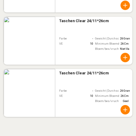
Taschen Clear 24/11*26cm
Farbe
-
Gewicht (Durchschnitt)
26 Gram
VE
10
Minimum Bloemdiameter
26 Cm
Bloem/bes/vruchtkleur
Niet Van To
Taschen Clear 24/11*26cm
Farbe
-
Gewicht (Durchschnitt)
26 Gram
VE
10
Minimum Bloemdiameter
26 Cm
Bloem/bes/vruchtkleur
Geel