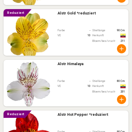
Alstr Gold *reduziert
reduziert
Farbe
-
Stiellänge
90 Cm
VE
10
Herkunft
Bloem/bes/vruchtkleur
211
Alstr Himalaya
Farbe
-
Stiellänge
80 Cm
VE
10
Herkunft
Bloem/bes/vruchtkleur
201
Alstr Hot Pepper *reduziert
reduziert
Farbe
-
Stiellänge
90 Cm