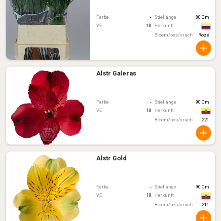
Farbe
-
Stiellänge
80 Cm
VE
10
Herkunft
Bloem/bes/vruchtkleur
Roze
Alstr Galeras
Farbe
-
Stiellänge
90 Cm
VE
10
Herkunft
Bloem/bes/vruchtkleur
221
Alstr Gold
Farbe
-
Stiellänge
90 Cm
VE
10
Herkunft
Bloem/bes/vruchtkleur
211