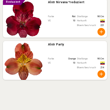
Alstr Nirvana *reduziert
reduziert
Farbe
Rot
Stiellänge
90 Cm
VE
10
Herkunft
Bloem/bes/vruchtkleur
221
Alstr Party
Farbe
Orange
Stiellänge
90 Cm
VE
10
Herkunft
Bloem/bes/vruchtkleur
214