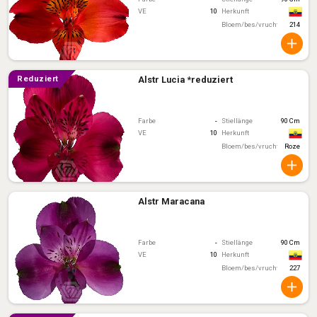
VE
10
Herkunft
Bloem/bes/vruchtkleur
214
Alstr Lucia *reduziert
reduziert
Farbe
-
Stiellänge
90 Cm
VE
10
Herkunft
Bloem/bes/vruchtkleur
Roze
Alstr Maracana
Farbe
-
Stiellänge
90 Cm
VE
10
Herkunft
Bloem/bes/vruchtkleur
227