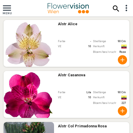
Alstr Alice
Farbe
-
Stiellänge
90 Cm
VE
10
Herkunft
Bloem/bes/vruchtkleur
Roze
Alstr Casanova
Farbe
Lila
Stiellänge
90 Cm
VE
10
Herkunft
Bloem/bes/vruchtkleur
227
Alstr Col Primadonna Rosa