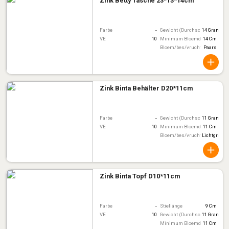
Zink Betty Tasche 23*13*14cm
Farbe
-
Gewicht (Durchschnitt)
14 Gram
VE
10
Minimum Bloemdiameter
14 Cm
Bloem/bes/vruchtkleur
Paars
Zink Binta Behälter D20*11cm
Farbe
-
Gewicht (Durchschnitt)
11 Gram
VE
10
Minimum Bloemdiameter
11 Cm
Bloem/bes/vruchtkleur
Lichtgroen
Zink Binta Topf D10*11cm
Farbe
-
Stiellänge
9 Cm
VE
10
Gewicht (Durchschnitt)
11 Gram
Minimum Bloemdiameter
11 Cm