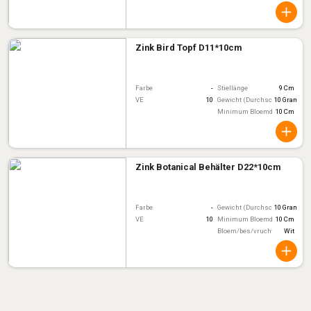
Zink Bird Topf D11*10cm
Farbe
-
Stiellänge
9 Cm
VE
10
Gewicht (Durchschnitt)
10 Gram
Minimum Bloemdiameter
10 Cm
Zink Botanical Behälter D22*10cm
Farbe
-
Gewicht (Durchschnitt)
10 Gram
VE
10
Minimum Bloemdiameter
10 Cm
Bloem/bes/vruchtkleur
Wit