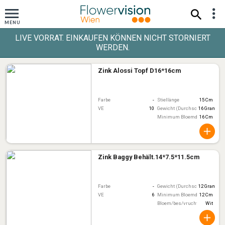
LIVE VORRAT. EINKAUFEN KÖNNEN NICHT STORNIERT
WERDEN.
Zink Alossi Topf D16*16cm
Farbe
-
Stiellänge
15 Cm
VE
10
Gewicht (Durchschnitt)
16 Gram
Minimum Bloemdiameter
16 Cm
Zink Baggy Behält.14*7.5*11.5cm
Farbe
-
Gewicht (Durchschnitt)
12 Gram
VE
6
Minimum Bloemdiameter
12 Cm
Bloem/bes/vruchtkleur
Wit