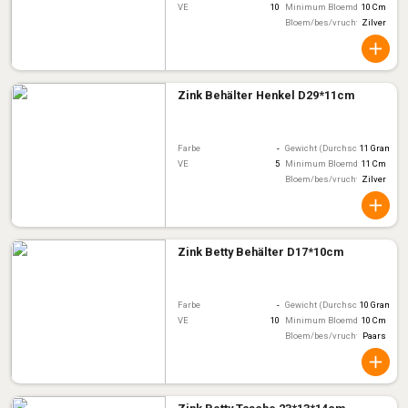
VE
10
Minimum Bloemdiameter
10 Cm
Bloem/bes/vruchtkleur
Zilver
Zink Behälter Henkel D29*11cm
Farbe
-
Gewicht (Durchschnitt)
11 Gram
VE
5
Minimum Bloemdiameter
11 Cm
Bloem/bes/vruchtkleur
Zilver
Zink Betty Behälter D17*10cm
Farbe
-
Gewicht (Durchschnitt)
10 Gram
VE
10
Minimum Bloemdiameter
10 Cm
Bloem/bes/vruchtkleur
Paars