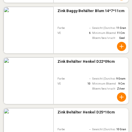
Zink Baggy Behälter Blum 14*7*11cm
Farbe
-
Gewicht (Durchschnitt)
11 Gram
VE
6
Minimum Bloemdiameter
11 Cm
Bloem/bes/vruchtkleur
Geel
Zink Behälter Henkel D22*09cm
Farbe
-
Gewicht (Durchschnitt)
9 Gram
VE
10
Minimum Bloemdiameter
9 Cm
Bloem/bes/vruchtkleur
Zilver
Zink Behälter Henkel D25*10cm
Farbe
-
Gewicht (Durchschnitt)
10 Gram