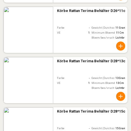
Körbe Rattan Terima Behälter D26*11cm
Farbe
-
Gewicht (Durchschnitt)
11 Gram
VE
1
Minimum Bloemdiameter
11 Cm
Bloem/bes/vruchtkleur
Lichtbruin
Körbe Rattan Terima Behälter D28*13cm
Farbe
-
Gewicht (Durchschnitt)
13 Gram
VE
1
Minimum Bloemdiameter
13 Cm
Bloem/bes/vruchtkleur
Lichtbruin
Körbe Rattan Terima Behälter D28*15cm
Farbe
-
Gewicht (Durchschnitt)
15 Gram