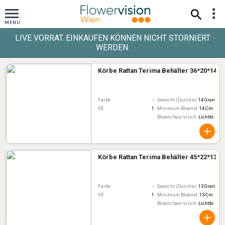
LIVE VORRAT. EINKAUFEN KÖNNEN NICHT STORNIERT
WERDEN.
Körbe Rattan Terima Behälter 36*20*14c
Farbe
-
Gewicht (Durchschnitt)
14 Gram
VE
1
Minimum Bloemdiameter
14 Cm
Bloem/bes/vruchtkleur
Lichtbruin
Körbe Rattan Terima Behälter 45*22*13c
Farbe
-
Gewicht (Durchschnitt)
13 Gram
VE
1
Minimum Bloemdiameter
13 Cm
Bloem/bes/vruchtkleur
Lichtbruin