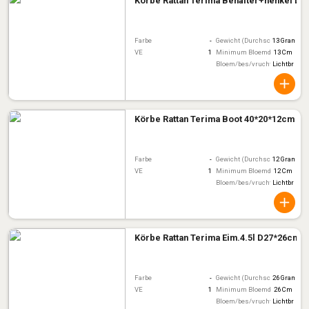
Körbe Rattan Terima Behälter+henkel D
Farbe
-
Gewicht (Durchschnitt)
13 Gram
VE
1
Minimum Bloemdiameter
13 Cm
Bloem/bes/vruchtkleur
Lichtbruin
Körbe Rattan Terima Boot 40*20*12cm
Farbe
-
Gewicht (Durchschnitt)
12 Gram
VE
1
Minimum Bloemdiameter
12 Cm
Bloem/bes/vruchtkleur
Lichtbruin
Körbe Rattan Terima Eim.4.5l D27*26cm
Farbe
-
Gewicht (Durchschnitt)
26 Gram
VE
1
Minimum Bloemdiameter
26 Cm
Bloem/bes/vruchtkleur
Lichtbruin