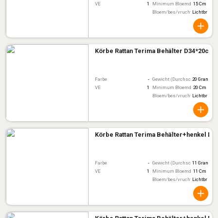
VE
1
Minimum Bloemdiameter
15 Cm
Bloem/bes/vruchtkleur
Lichtbruin
Körbe Rattan Terima Behälter D34*20cm
Farbe
-
Gewicht (Durchschnitt)
20 Gram
VE
1
Minimum Bloemdiameter
20 Cm
Bloem/bes/vruchtkleur
Lichtbruin
Körbe Rattan Terima Behälter+henkel D
Farbe
-
Gewicht (Durchschnitt)
11 Gram
VE
1
Minimum Bloemdiameter
11 Cm
Bloem/bes/vruchtkleur
Lichtbruin