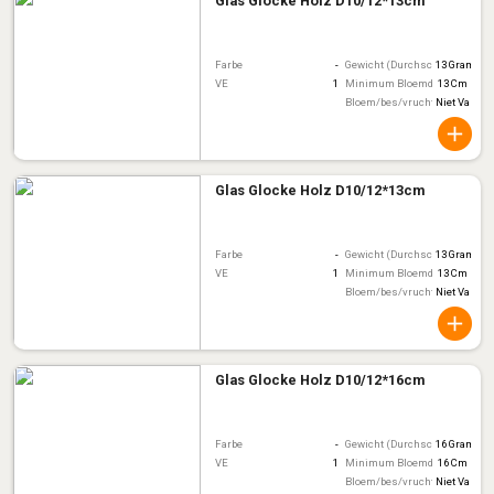
Glas Glocke Holz D10/12*13cm
Farbe
-
Gewicht (Durchschnitt)
13 Gram
VE
1
Minimum Bloemdiameter
13 Cm
Bloem/bes/vruchtkleur
Niet Van To
Glas Glocke Holz D10/12*13cm
Farbe
-
Gewicht (Durchschnitt)
13 Gram
VE
1
Minimum Bloemdiameter
13 Cm
Bloem/bes/vruchtkleur
Niet Van To
Glas Glocke Holz D10/12*16cm
Farbe
-
Gewicht (Durchschnitt)
16 Gram
VE
1
Minimum Bloemdiameter
16 Cm
Bloem/bes/vruchtkleur
Niet Van To