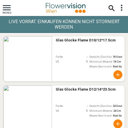
LIVE VORRAT. EINKAUFEN KÖNNEN NICHT STORNIERT
WERDEN.
Glas Glocke Flame D10/12*17.5cm
Farbe
-
Gewicht (Durchschnitt)
18 Gram
VE
1
Minimum Bloemdiameter
18 Cm
Bloem/bes/vruchtkleur
Niet Van To
Glas Glocke Flame D12/14*23.5cm
Farbe
-
Gewicht (Durchschnitt)
24 Gram
VE
1
Minimum Bloemdiameter
24 Cm
Bloem/bes/vruchtkleur
Niet Van To