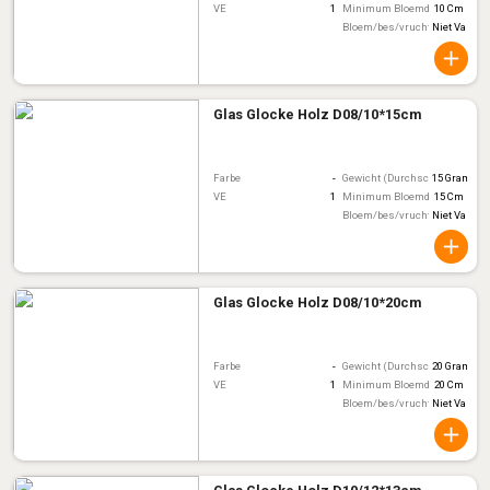
VE
1
Minimum Bloemdiameter
10 Cm
Bloem/bes/vruchtkleur
Niet Van To
Glas Glocke Holz D08/10*15cm
Farbe
-
Gewicht (Durchschnitt)
15 Gram
VE
1
Minimum Bloemdiameter
15 Cm
Bloem/bes/vruchtkleur
Niet Van To
Glas Glocke Holz D08/10*20cm
Farbe
-
Gewicht (Durchschnitt)
20 Gram
VE
1
Minimum Bloemdiameter
20 Cm
Bloem/bes/vruchtkleur
Niet Van To