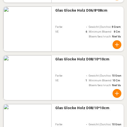
Glas Glocke Holz D06/8*08cm
Farbe
-
Gewicht (Durchschnitt)
8 Gram
VE
6
Minimum Bloemdiameter
8 Cm
Bloem/bes/vruchtkleur
Niet Van To
Glas Glocke Holz D08/10*10cm
Farbe
-
Gewicht (Durchschnitt)
10 Gram
VE
1
Minimum Bloemdiameter
10 Cm
Bloem/bes/vruchtkleur
Niet Van To
Glas Glocke Holz D08/10*10cm
Farbe
-
Gewicht (Durchschnitt)
10 Gram