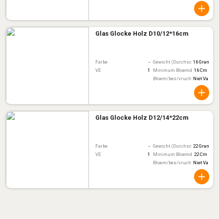
Glas Glocke Holz D10/12*16cm
Farbe
-
Gewicht (Durchschnitt)
16 Gram
VE
1
Minimum Bloemdiameter
16 Cm
Bloem/bes/vruchtkleur
Niet Van To
Glas Glocke Holz D12/14*22cm
Farbe
-
Gewicht (Durchschnitt)
22 Gram
VE
1
Minimum Bloemdiameter
22 Cm
Bloem/bes/vruchtkleur
Niet Van To