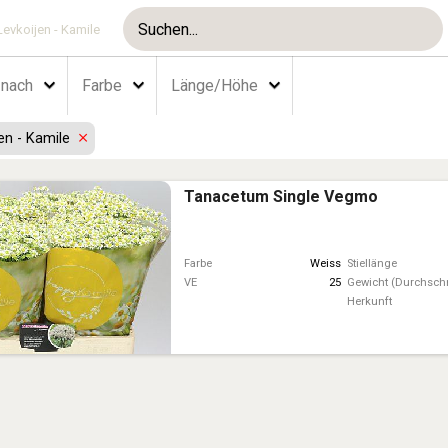
Levkoijen - Kamile
 nach
Farbe
Länge/Höhe
jen - Kamile
Tanacetum Single Vegmo
Farbe
Weiss
Stiellänge
VE
25
Gewicht (Durchschn
Herkunft