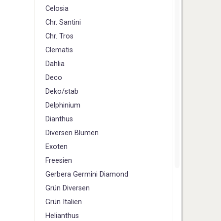
Celosia
Chr. Santini
Chr. Tros
Clematis
D
ahlia
Deco
Deko/stab
Delphinium
Dianthus
Diversen Blumen
E
xoten
F
reesien
G
erbera Germini Diamond
Grün Diversen
Grün Italien
H
elianthus