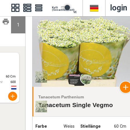
login
Kolli
(Gesamteinheit)
VE
1
60 Cm
itt)
600
Tanacetum Parthenium
Tanacetum Single Vegmo
Farbe
Weiss
Stiellänge
60 Cm