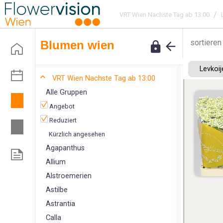
/
VRT Wien Nachste Tag ab 13:00
sortieren
blumen wien
Levkoi
VRT Wien Nachste Tag ab 13:00
Alle Gruppen
Angebot
Reduziert
Kürzlich angesehen
A
gapanthus
Allium
Alstroemerien
Astilbe
Astrantia
C
alla