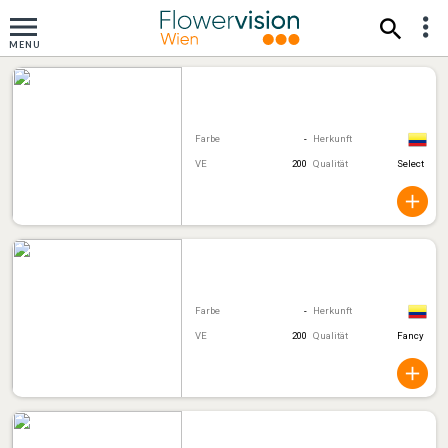
Farbe
-
Herkunft
VE
200
Qualität
Select
Farbe
-
Herkunft
VE
200
Qualität
Fancy